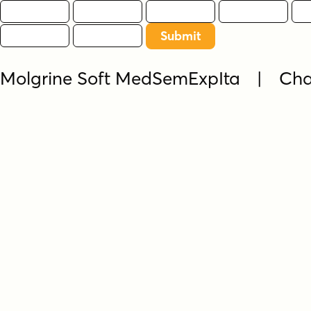
Molgrine Soft MedSemExpIta | Cha